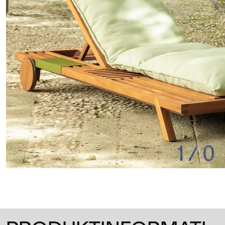
1
/
0