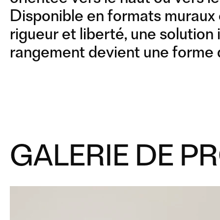
COMPOSITION 08
Disponible en formats muraux o
rigueur et liberté, une solution
rangement devient une forme d
GALERIE DE P