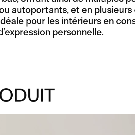
COMPOSITION 16
u autoportants, et en plusieurs 
 idéale pour les intérieurs en con
’expression personnelle.
RODUIT