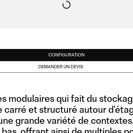
CONFIGURATION
DEMANDER UN DEVIS
s modulaires qui fait du stockag
 carré et structuré autour d’ét
 à une grande variété de context
 bas, offrant ainsi de multiples p
COMPOSITION 03