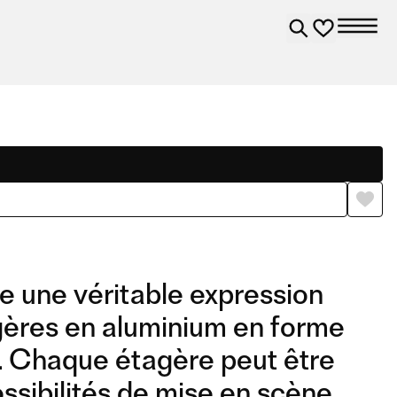
e une véritable expression
agères en aluminium en forme
es. Chaque étagère peut être
ossibilités de mise en scène.
COMPOSITION 06
COMPOSITION 11