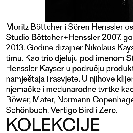
Moritz Böttcher i Sören Henssler os
Studio Böttcher+Henssler 2007. god
2013. Godine dizajner Nikolaus Kays
timu. Kao trio djeluju pod imenom S
Henssler Kayser u području produkt 
namještaja i rasvjete. U njihove klije
njemačke i međunarodne tvrtke kao
Böwer, Mater, Normann Copenhage
Schönbuch, Vertigo Bird i Zero.
KOLEKCIJE