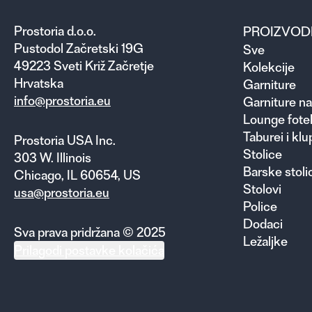
Prostoria d.o.o.
PROIZVOD
Pustodol Začretski 19G
Sve
49223 Sveti Križ Začretje
Kolekcije
Hrvatska
Garniture
info@prostoria.eu
Garniture na
Lounge fotel
Taburei i klu
Prostoria USA Inc.
Stolice
303 W. Illinois
Barske stoli
Chicago, IL 60654, US
Stolovi
usa@prostoria.eu
Police
Dodaci
Sva prava pridržana © 2025
Ležaljke
Prilagodi postavke kolačića