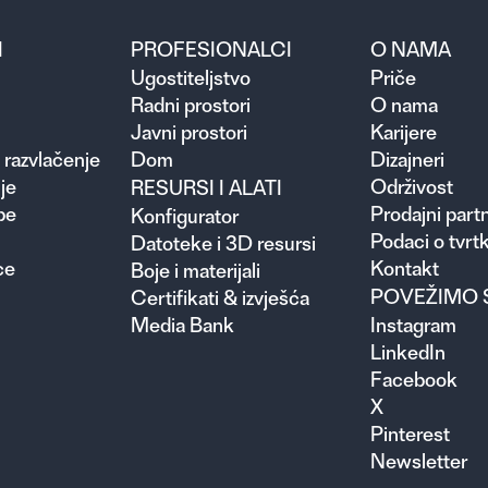
I
PROFESIONALCI
O NAMA
Ugosti­teljstvo
Priče
Radni prostori
O nama
Javni prostori
Karijere
 razvlačenje
Dom
Dizajneri
je
Održivost
RESURSI I ALATI
pe
Prodajni partn
Konfigurator
Podaci o tvrtk
Datoteke i 3D resursi
ce
Kontakt
Boje i materijali
POVEŽIMO 
Certifikati & izvješća
Media Bank
Instagram
LinkedIn
Facebook
X
Pinterest
Newsletter