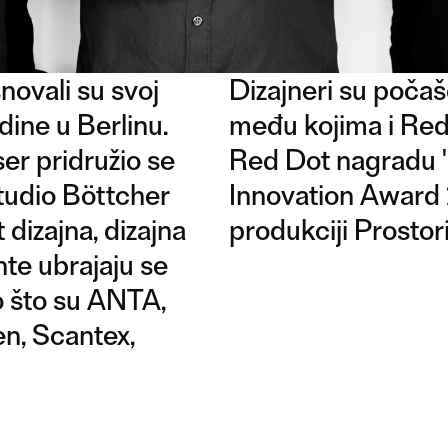
novali su svoj
Dizajneri su poča
ine u Berlinu.
među kojima i Red 
er pridružio se
Red Dot nagradu "b
tudio Böttcher
Innovation Award 
dizajna, dizajna
produkciji Prostori
nte ubrajaju se
 što su ANTA,
n, Scantex,