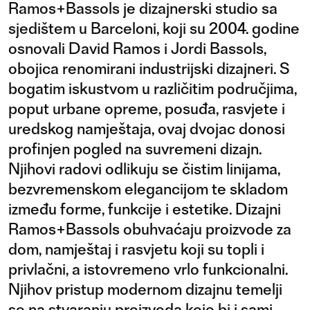
Ramos+Bassols je dizajnerski studio sa
sjedištem u Barceloni, koji su 2004. godine
osnovali David Ramos i Jordi Bassols,
obojica renomirani industrijski dizajneri. S
bogatim iskustvom u različitim područjima,
poput urbane opreme, posuđa, rasvjete i
uredskog namještaja, ovaj dvojac donosi
profinjen pogled na suvremeni dizajn.
Njihovi radovi odlikuju se čistim linijama,
bezvremenskom elegancijom te skladom
između forme, funkcije i estetike. Dizajni
Ramos+Bassols obuhvaćaju proizvode za
dom, namještaj i rasvjetu koji su topli i
privlačni, a istovremeno vrlo funkcionalni.
Njihov pristup modernom dizajnu temelji
se na stvaranju proizvoda koje bi i sami