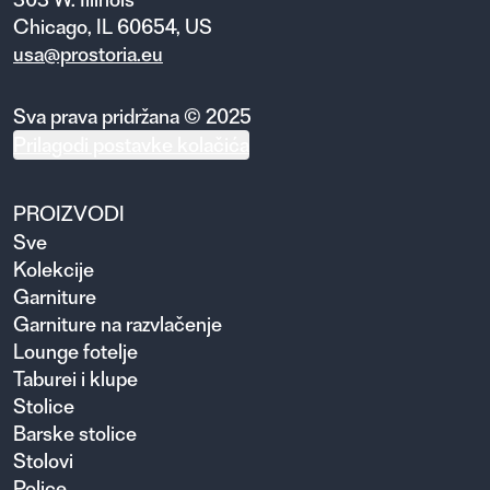
Chicago, IL 60654, US
usa@prostoria.eu
Sva prava pridržana © 2025
Prilagodi postavke kolačića
PROIZVODI
Sve
Kolekcije
Garniture
Garniture na razvlačenje
Lounge fotelje
Taburei i klupe
Stolice
Barske stolice
Stolovi
Police