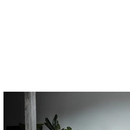
Mekani jastuci i nježno zaobljeni oblici prate prirodne linije tijela.