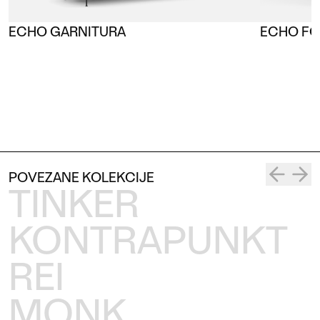
ECHO GARNITURA
ECHO FO
POVEZANE KOLEKCIJE
TINKER
KONTRAPUNKT
REI
MONK