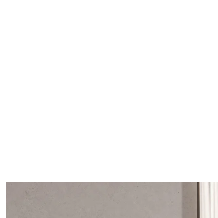
Modularna logika na jednostavan način – razvijajte svoj prostor kako
rastete.