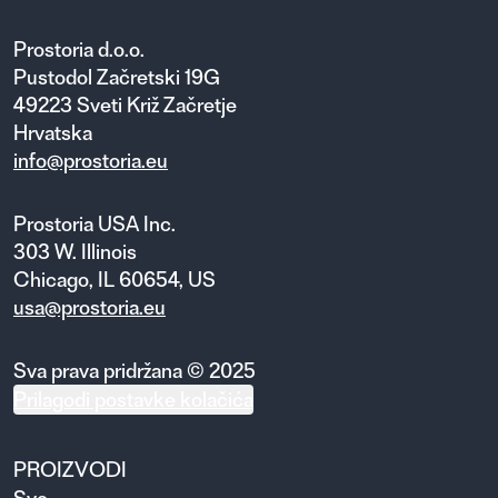
Prostoria d.o.o.
Pustodol Začretski 19G
49223 Sveti Križ Začretje
Hrvatska
info@prostoria.eu
Prostoria USA Inc.
303 W. Illinois
Chicago, IL 60654, US
usa@prostoria.eu
Sva prava pridržana © 2025
Prilagodi postavke kolačića
PROIZVODI