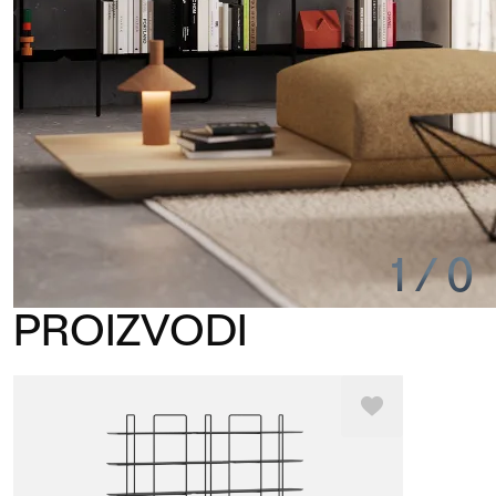
1
/
0
PROIZVODI