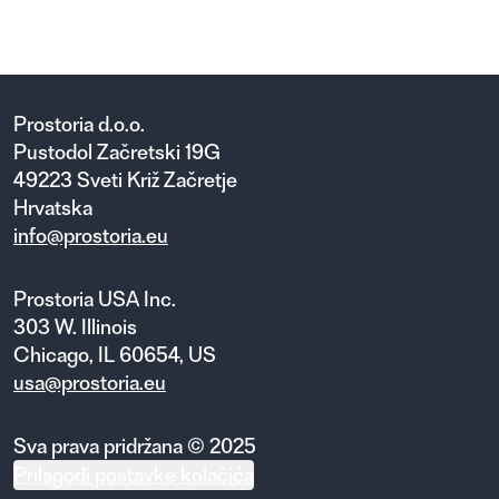
Prostoria d.o.o.
Pustodol Začretski 19G
49223 Sveti Križ Začretje
Hrvatska
info@prostoria.eu
Prostoria USA Inc.
303 W. Illinois
Chicago, IL 60654, US
usa@prostoria.eu
Sva prava pridržana © 2025
Prilagodi postavke kolačića