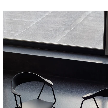
Suptilan kontrast: tanke metalne linije obavijaju drveni naslon,
spajajući minimalizam i toplinu.