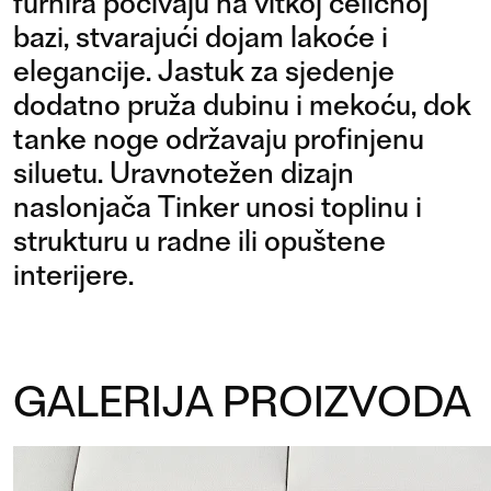
furnira počivaju na vitkoj čeličnoj
bazi, stvarajući dojam lakoće i
elegancije. Jastuk za sjedenje
dodatno pruža dubinu i mekoću, dok
tanke noge održavaju profinjenu
siluetu. Uravnotežen dizajn
naslonjača Tinker unosi toplinu i
strukturu u radne ili opuštene
interijere.
GALERIJA PROIZVODA