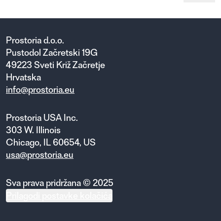
Prostoria d.o.o.
Pustodol Začretski 19G
49223 Sveti Križ Začretje
Hrvatska
info@prostoria.eu
Prostoria USA Inc.
303 W. Illinois
Chicago, IL 60654, US
usa@prostoria.eu
Sva prava pridržana © 2025
Prilagodi postavke kolačića