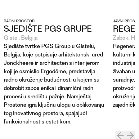
RADNI PROSTORI
JAVNI PROST
SJEDIŠTE PGS GRUPE
REGE
Gistel, Belgija
Zabok, Hr
Sjedište tvrtke PGS Group u Gistelu,
Regenerato
Belgija, koje potpisuje arhitektonski ured
kulturni k
Jonckheere ir-architecten s interijerom
industrijsk
koji je osmislio Ergodôme, predstavlja
živahan urb
radno okruženje budućnosti u kojem su
suradnje. 
dobrobit zaposlenika i dinamični radni
proizvodno 
procesi u središtu pažnje. Namještaj
okruženje k
Prostorie igra ključnu ulogu u oblikovanju
zajednički 
tog inovativnog prostora, spajajući
funkcionalnost s estetikom.