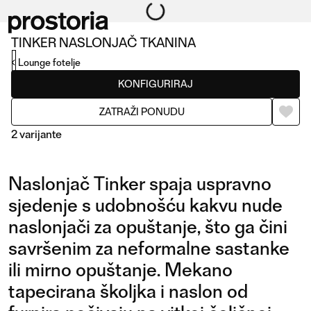
TINKER NASLONJAČ TKANINA
Lounge fotelje
KONFIGURIRAJ
ZATRAŽI PONUDU
2 varijante
Naslonjač Tinker spaja uspravno
sjedenje s udobnošću kakvu nude
naslonjači za opuštanje, što ga čini
savršenim za neformalne sastanke
NASLONJAČ TKANINA
NASLONJAČ KOŽA
ili mirno opuštanje. Mekano
tapecirana školjka i naslon od