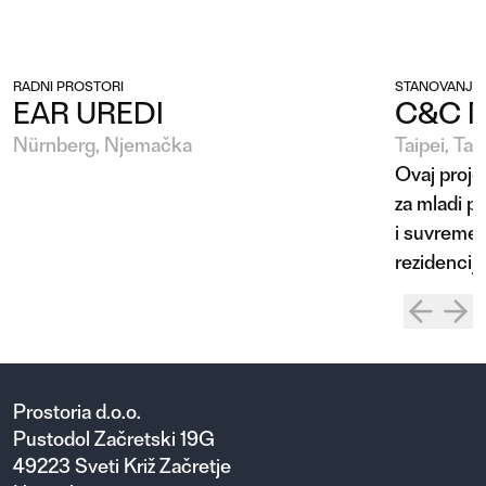
RADNI PROSTORI
STANOVANJE
EAR UREDI
C&C 
Nürnberg, Njemačka
Taipei, Taj
Ovaj proje
za mladi pa
i suvremen
rezidencija
Prostoria d.o.o.
Pustodol Začretski 19G
49223 Sveti Križ Začretje