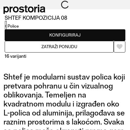
SHTEF KOMPOZICIJA 08
Police
KONFIGURIRAJ
ZATRAŽI PONUDU
16 varijanti
Shtef je modularni sustav polica koji
pretvara pohranu u čin vizualnog
oblikovanja. Temeljen na
kvadratnom modulu i izgrađen oko
KOMPOZICIJA 12
L-polica od aluminija, prilagođava se
KOMPOZICIJA 08
raznim prostorima s lakoćom. Svaka