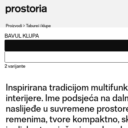
Proizvodi
Taburei i klupe
BAVUL KLUPA
2 varijante
SLIČNI
Inspirirana tradicijom multifunk
PROIZVODI
interijere. Ime podsjeća na da
naslijeđe u suvremene prostore
remenima, tvore kompaktno, sku
KLUPA
KLU