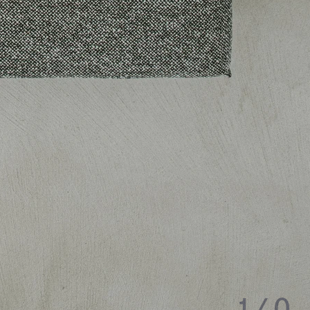
1
/
0