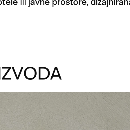
ele ili javne prostore, dizajnirana
IZVODA