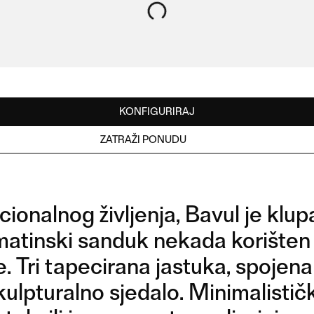
KONFIGURIRAJ
ZATRAŽI PONUDU
cionalnog življenja, Bavul je klupa
lmatinski sanduk nekada korišten
. Tri tapecirana jastuka, spojen
lpturalno sjedalo. Minimalističk
PA & KREVET