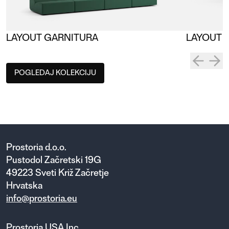
LAYOUT GARNITURA
LAYOUT 
POGLEDAJ KOLEKCIJU
Prostoria d.o.o.
Pustodol Začretski 19G
49223 Sveti Križ Začretje
Hrvatska
info@prostoria.eu
Prostoria USA Inc.