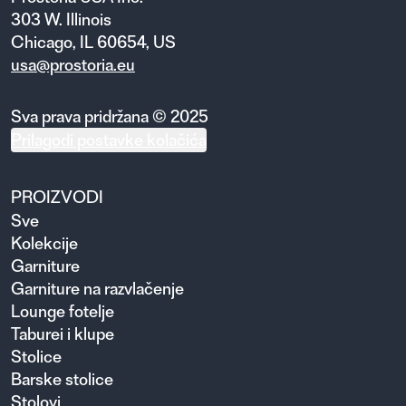
303 W. Illinois
Chicago, IL 60654, US
usa@prostoria.eu
Sva prava pridržana © 2025
Prilagodi postavke kolačića
PROIZVODI
Sve
Kolekcije
Garniture
Garniture na razvlačenje
Lounge fotelje
Taburei i klupe
Stolice
Barske stolice
Stolovi