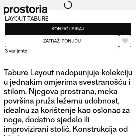
LAYOUT TABURE
Taburei i klupe
KONFIGURIRAJ
ZATRAŽI PONUDU
3 varijante
Tabure Layout nadopunjuje kolekciju
u jednakim omjerima svestranošću i
stilom. Njegova prostrana, meka
površina pruža ležernu udobnost,
idealnu za korištenje kao oslonac za
TABURE
TABURE PLATFORMA
12CM
noge, dodatno sjedalo ili
improvizirani stolić. Konstrukcija od