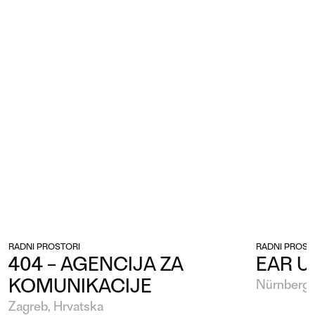
RADNI PROSTORI
RADNI PROST
404 – AGENCIJA ZA
EAR U
KOMUNIKACIJE
Nürnberg,
Zagreb, Hrvatska