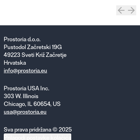
Prostoria d.o.o.
Pustodol Začretski 19G
49223 Sveti Križ Začretje
Hrvatska
info@prostoria.eu
Prostoria USA Inc.
303 W. Illinois
Chicago, IL 60654, US
usa@prostoria.eu
Sva prava pridržana © 2025
Prilagodi postavke kolačića