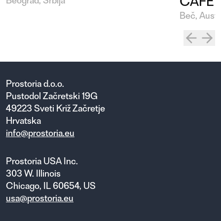
CAFÉ
Beograd, Srbija
Beč, Austr
Prostoria d.o.o.
Pustodol Začretski 19G
49223 Sveti Križ Začretje
Hrvatska
info@prostoria.eu
Prostoria USA Inc.
303 W. Illinois
Chicago, IL 60654, US
usa@prostoria.eu