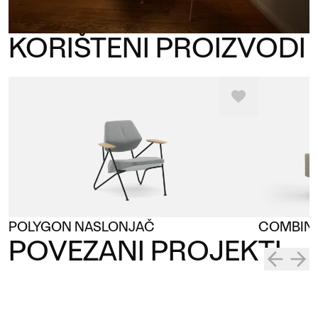
KORIŠTENI PROIZVODI
POLYGON NASLONJAČ
COMBINE
POVEZANI PROJEKTI