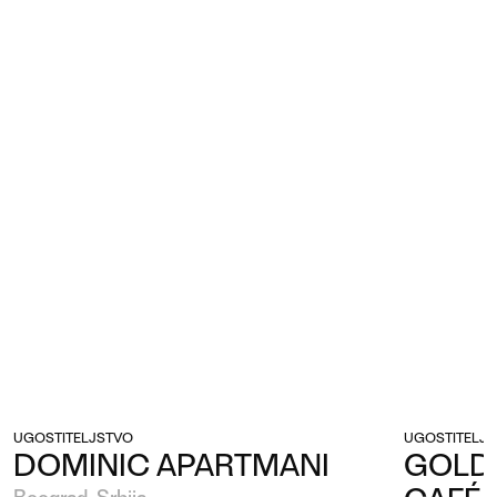
UGOSTITELJSTVO
UGOSTITELJ
DOMINIC APARTMANI
GOLDE