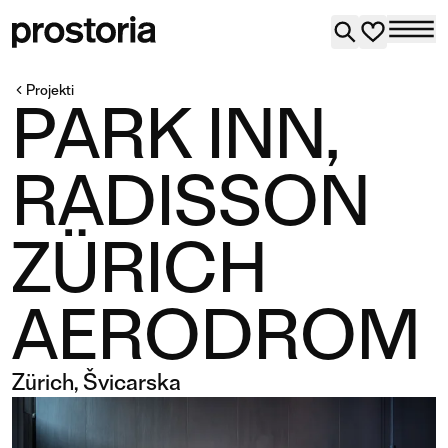
Projekti
PARK INN,
RADISSON
ZÜRICH
AERODROM
Zürich, Švicarska