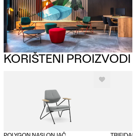
KORIŠTENI PROIZVODI
POLYGON NASLONJAČ
TRIFIDAE