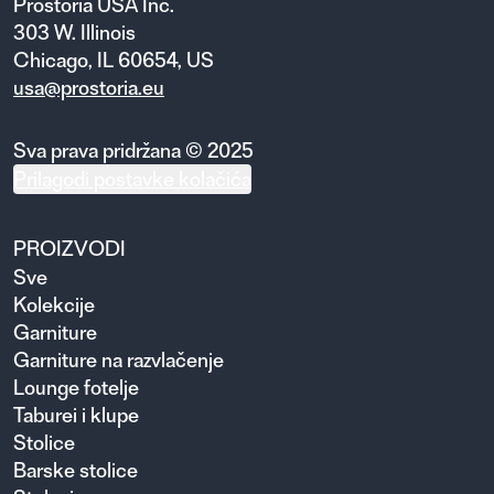
Prostoria USA Inc.
303 W. Illinois
Chicago, IL 60654, US
usa@prostoria.eu
Sva prava pridržana © 2025
Prilagodi postavke kolačića
PROIZVODI
Sve
Kolekcije
Garniture
Garniture na razvlačenje
Lounge fotelje
Taburei i klupe
Stolice
Barske stolice