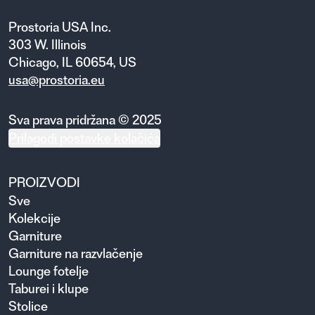
Prostoria USA Inc.
303 W. Illinois
Chicago, IL 60654, US
usa@prostoria.eu
Sva prava pridržana © 2025
Prilagodi postavke kolačića
PROIZVODI
Sve
Kolekcije
Garniture
Garniture na razvlačenje
Lounge fotelje
Taburei i klupe
Stolice