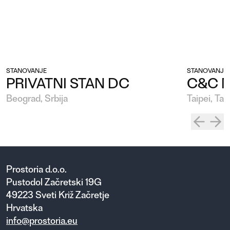
STANOVANJE
STANOVANJE
PRIVATNI STAN DC
C&C 
Beograd, Srbija
Taipei, Taj
Prostoria d.o.o.
Pustodol Začretski 19G
49223 Sveti Križ Začretje
Hrvatska
info@prostoria.eu