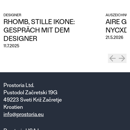
DESIGNER
AUSZEICHNUN
RHOMB, STILLE IKONE:
AIRE G
GESPRÄCH MIT DEM
NYCXD
DESIGNER
21.5.2026
11.7.2025
Prostoria Ltd.
Pustodol Začretski 19G
49223 Sveti Križ Začretje
Kroatien
info@prostoria.eu