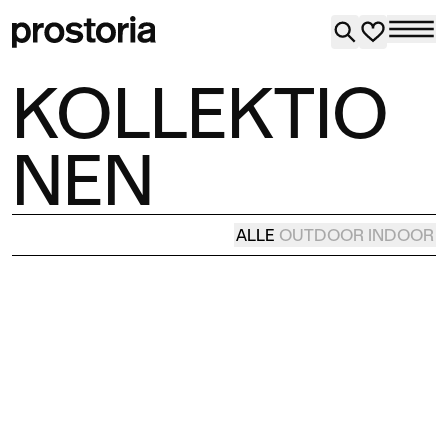
KOLLEKTIO
NEN
ALLE
OUTDOOR
INDOOR
VR51
KLARHEIT DES
ARBEITSPLATZES