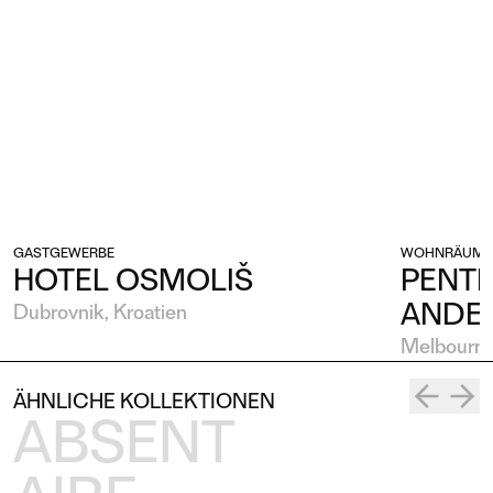
GASTGEWERBE
WOHNRÄUME
HOTEL OSMOLIŠ
PENTH
ANDE
Dubrovnik, Kroatien
Melbourne,
ÄHNLICHE KOLLEKTIONEN
ABSENT