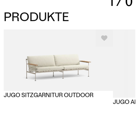
1
/
0
PRODUKTE
JUGO SITZGARNITUR OUTDOOR
JUGO A