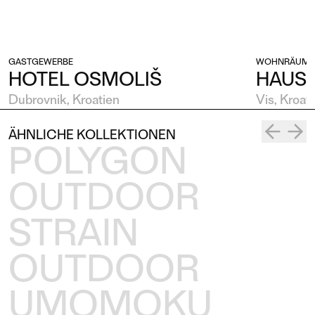
GASTGEWERBE
WOHNRÄUME
HOTEL OSMOLIŠ
HAUS
Dubrovnik, Kroatien
Vis, Kroat
ÄHNLICHE KOLLEKTIONEN
POLYGON
OUTDOOR
STRAIN
OUTDOOR
UMOMOKU