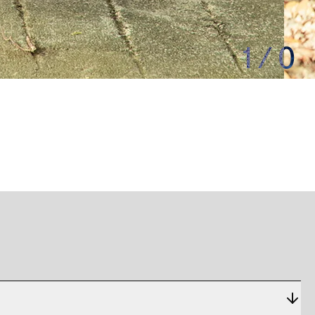
1
/
0