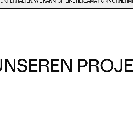
UKT ERHALTEN. WIE KANN ICH EINE REKLAMATION VORNEH
N UNSEREN PROJ