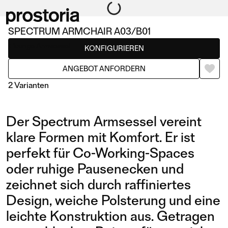
SPECTRUM ARMCHAIR A03/B01
lounge Armsessel
KONFIGURIEREN
ANGEBOT ANFORDERN
2 Varianten
Der Spectrum Armsessel vereint
klare Formen mit Komfort. Er ist
perfekt für Co-Working-Spaces
oder ruhige Pausenecken und
zeichnet sich durch raffiniertes
ARMCHAIR A03/B01
ARMCHAIR A02/B02
Design, weiche Polsterung und eine
leichte Konstruktion aus. Getragen