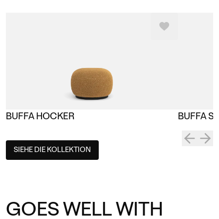
BUFFA HOCKER
BUFFA S
SIEHE DIE KOLLEKTION
GOES WELL WITH