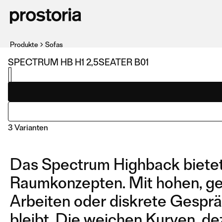
Produkte
Sofas
SPECTRUM HB H1 2,5SEATER B01
3 Varianten
Das Spectrum Highback bietet 
Raumkonzepten. Mit hohen, gep
Arbeiten oder diskrete Gespräc
bleibt. Die weichen Kurven, d
H1 2,5SEATER B01
H2 3SEATER B02