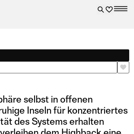
häre selbst in offenen
hige Inseln für konzentriertes
ität des Systems erhalten
 verleihen dem Highback eine