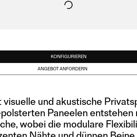
KONFIGURIEREN
ANGEBOT ANFORDERN
visuelle und akustische Privatsp
olsterten Paneelen entstehen ru
he, wobei die modulare Flexibil
ezenten Nähte und dünnen Beine
H2 3,5SEATER B03