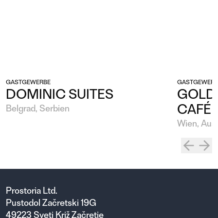
GASTGEWERBE
GASTGEWERB
DOMINIC SUITES
GOLDE
CAFÉ
Belgrad, Serbien
Wien, Aust
Prostoria Ltd.
Pustodol Začretski 19G
49223 Sveti Križ Začretje