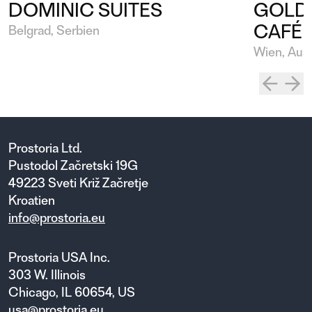
DOMINIC SUITES
GOLDE
CAFÉ
Belgrad, Serbien
Wien, Aust
Prostoria Ltd.
Pustodol Začretski 19G
49223 Sveti Križ Začretje
Kroatien
info@prostoria.eu
Prostoria USA Inc.
303 W. Illinois
Chicago, IL 60654, US
usa@prostoria.eu