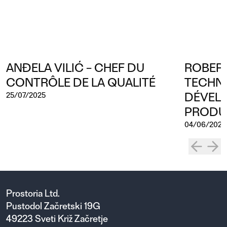
ANĐELA VILIĆ – CHEF DU
ROBERT
CONTRÔLE DE LA QUALITÉ
TECHNI
DÉVEL
25/07/2025
PRODU
04/06/2025
Prostoria Ltd.
Pustodol Začretski 19G
49223 Sveti Križ Začretje