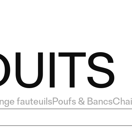
UITS
nge fauteuils
Poufs & Bancs
Chai