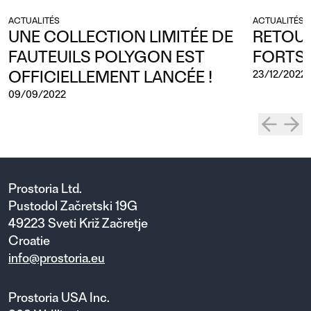
ACTUALITÉS
ACTUALITÉS
UNE COLLECTION LIMITÉE DE
RETOUR
FAUTEUILS POLYGON EST
FORTS 
OFFICIELLEMENT LANCÉE !
23/12/2022
09/09/2022
Prostoria Ltd.
Pustodol Začretski 19G
49223 Sveti Križ Začretje
Croatie
info@prostoria.eu
Prostoria USA Inc.