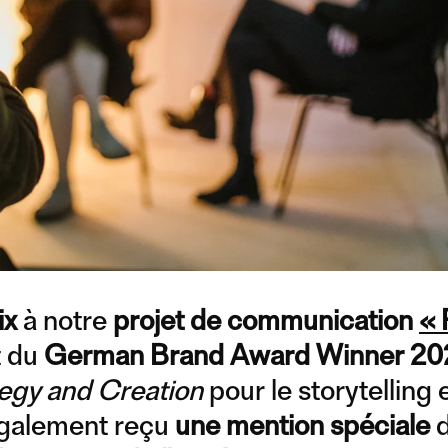
ix
à notre
projet de communication
« 
t du
German Brand Award Winner 20
tegy and Creation
pour le storytelling e
également reçu
une mention spéciale
d