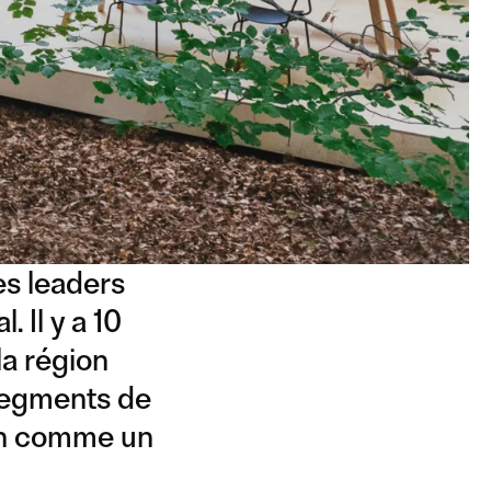
es leaders
 Il y a 10
la région
 segments de
ign comme un