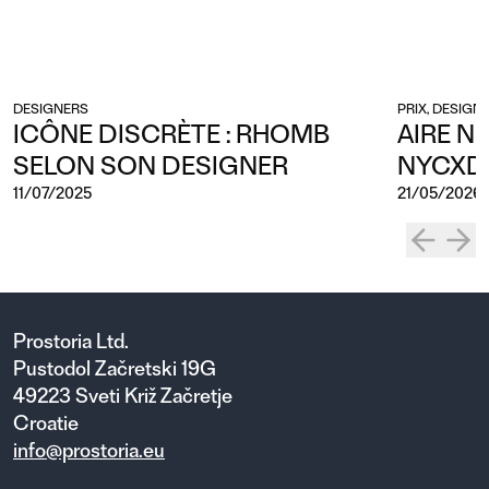
DESIGNERS
PRIX, DESIGN
ICÔNE DISCRÈTE : RHOMB
AIRE N
SELON SON DESIGNER
NYCXD
11/07/2025
21/05/2026
Prostoria Ltd.
Pustodol Začretski 19G
49223 Sveti Križ Začretje
Croatie
info@prostoria.eu