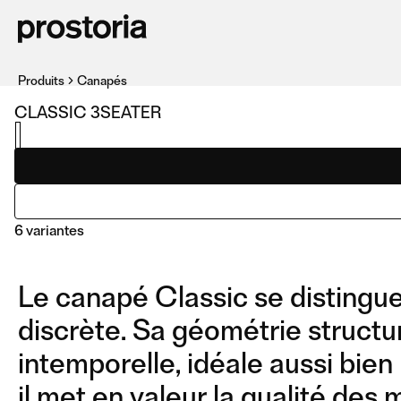
Produits
Canapés
CLASSIC 3SEATER
6 variantes
Le canapé Classic se distingue
discrète. Sa géométrie struct
intemporelle, idéale aussi bien 
il met en valeur la qualité des 
3SEATER
COMPOSITION 01