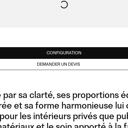
CONFIGURATION
DEMANDER UN DEVIS
 par sa clarté, ses proportions é
urée et sa forme harmonieuse lui
pour les intérieurs privés que pub
matériaux et le soin apporté à la 
COMPOSITION 02/L
COMPOSITION 03/L