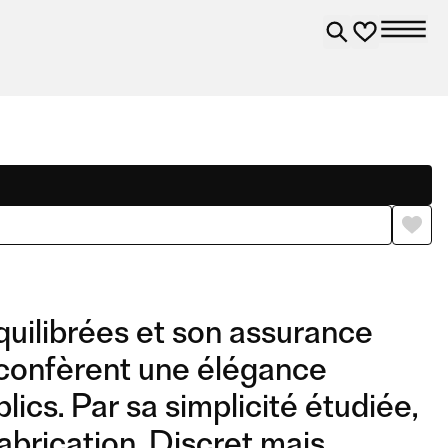
quilibrées et son assurance
 confèrent une élégance
lics. Par sa simplicité étudiée,
fabrication. Discret mais
2,5SEATER
2SEATER