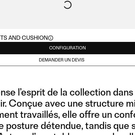
TS AND CUSHION
CONFIGURATION
DEMANDER UN DEVIS
 l’esprit de la collection dans 
air. Conçue avec une structure m
ent travaillés, elle offre un con
ne posture détendue, tandis que
CHAIR WITH CUSHION
BAR STOOL WITH
N
CUSHION