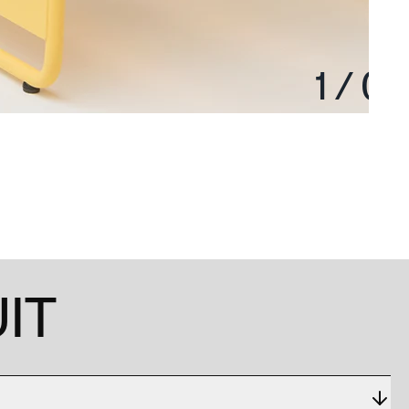
1
/
0
IT