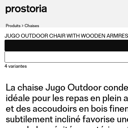
Produits
Chaises
JUGO OUTDOOR CHAIR WITH WOODEN ARMRES
4 variantes
La chaise Jugo Outdoor condense
idéale pour les repas en plein 
et des accoudoirs en bois finem
subtilement incliné favorise u
CHAIR WITH WOODEN
CHAIR WITH METAL
ARMRESTS AND CUSHION
ARMRESTS AND CUSHIO