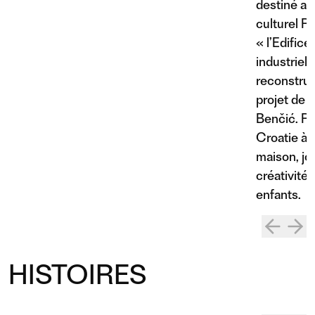
destiné au
culturel Ri
« l’Edifice
industriel 
reconstruct
projet de 
Benčić. Rij
Croatie à 
maison, jo
créativité
enfants.
HISTOIRES