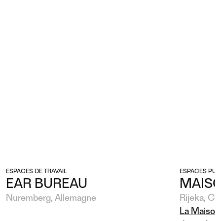
ESPACES DE TRAVAIL
ESPACES PUB
EAR BUREAU
MAISO
Nuremberg, Allemagne
Rijeka, Cr
La Maison