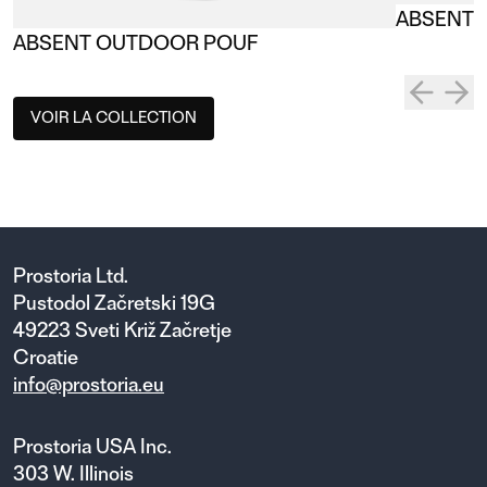
ABSENT 
ABSENT OUTDOOR POUF
VOIR LA COLLECTION
Prostoria Ltd.
Pustodol Začretski 19G
49223 Sveti Križ Začretje
Croatie
info@prostoria.eu
Prostoria USA Inc.
303 W. Illinois