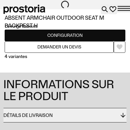
ABSENT ARMCHAIR OUTDOOR SEAT M
BACKREST H
Lounge fauteuils
CONFIGURATION
DEMANDER UN DEVIS
4 variantes
INFORMATIONS SUR
LE PRODUIT
SEAT M BACKREST H
SEAT M BACKREST L
DÉTAILS DE LIVRAISON