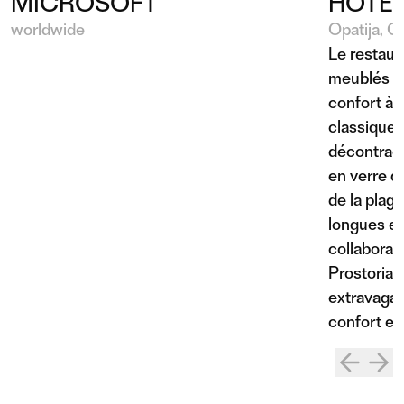
MICROSOFT
HÔTE
worldwide
Opatija, C
Le restaura
meublés afi
confort à l
classiques
décontrac
en verre q
de la plag
longues ex
collaborat
Prostoria, 
extravagant
confort et