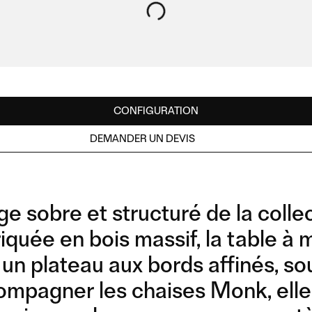
CONFIGURATION
DEMANDER UN DEVIS
e sobre et structuré de la colle
riquée en bois massif, la table 
un plateau aux bords affinés, so
mpagner les chaises Monk, elle 
DINING TABLE 240X100
DINING TABLE 100X100