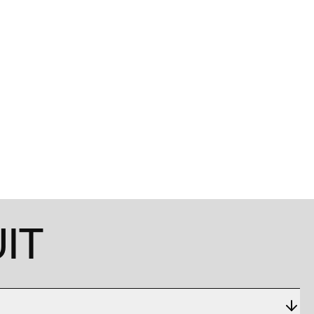
1
/
0
IT