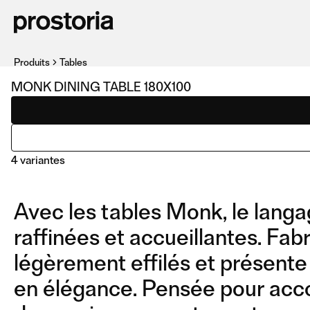
Produits
Tables
MONK DINING TABLE 180X100
4 variantes
Avec les tables Monk, le langag
raffinées et accueillantes. Fab
légèrement effilés et présente 
en élégance. Pensée pour acco
DINING TABLE 180X100
DINING TABLE 200X100