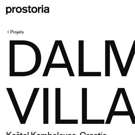
DALM
Projets
VILL