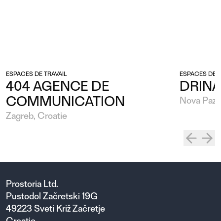
ESPACES DE TRAVAIL
ESPACES DE T
404 AGENCE DE
DRINA
COMMUNICATION
Nova Pazo
Zagreb, Croatie
Prostoria Ltd.
Pustodol Začretski 19G
49223 Sveti Križ Začretje
Croatie