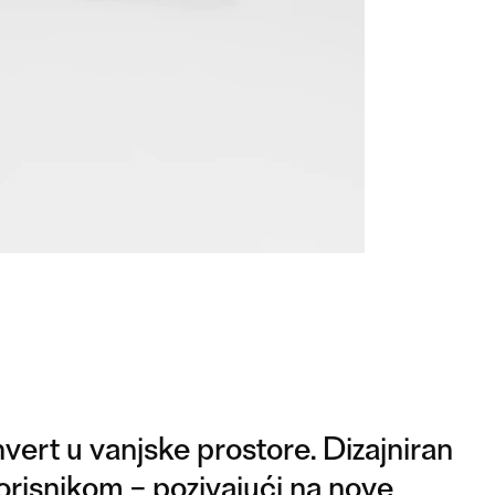
vert u vanjske prostore. Dizajniran
korisnikom – pozivajući na nove