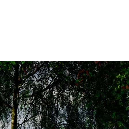
Materijali otporni na vremenske uvjete i topli tonovi za prirodnu
prilagodljivost.