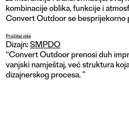
kombinacije oblika, funkcije i atmosfe
Convert Outdoor se besprijekorno p
Pročitaj više
Dizajn:
SMPDO
“
Convert Outdoor prenosi duh improv
vanjski namještaj, već struktura ko
dizajnerskog procesa.
”