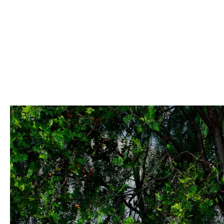
Stabilna baza dizajnirana za šljunak, pijesak i neravne vanjske povr