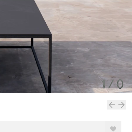
1
/
0