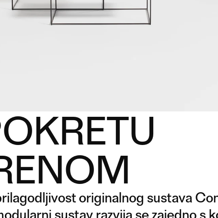
POKRETU
ORENOM
ilagodljivost originalnog sustava Con
 modularni sustav razvija se zajedno s 