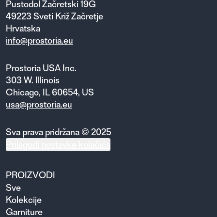
Pustodol Začretski 19G
49223 Sveti Križ Začretje
Hrvatska
info@prostoria.eu
Prostoria USA Inc.
303 W. Illinois
Chicago, IL 60654, US
usa@prostoria.eu
Sva prava pridržana © 2025
Prilagodi postavke kolačića
PROIZVODI
Sve
Kolekcije
Garniture