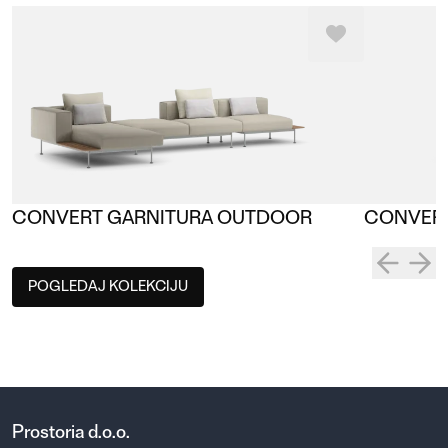
CONVERT GARNITURA OUTDOOR
CONVERT
POGLEDAJ KOLEKCIJU
Prostoria d.o.o.