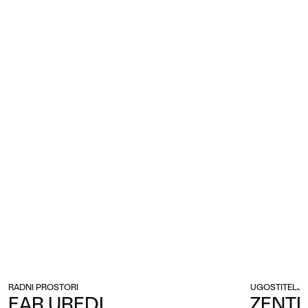
RADNI PROSTORI
UGOSTITELJ
EAR UREDI
ZENTR