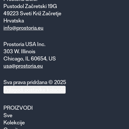
Pustodol Začretski 19G
49223 Sveti Križ Začretje
Hrvatska
info@prostoria.eu
Prostoria USA Inc.
303 W. Illinois
Chicago, IL 60654, US
usa@prostoria.eu
Sva prava pridržana © 2025
Prilagodi postavke kolačića
PROIZVODI
Sve
Kolekcije