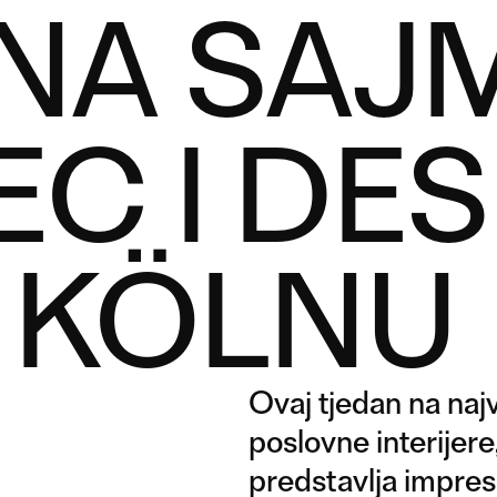
NA SAJ
C I DES
 KÖLNU
Ovaj tjedan na naj
poslovne interijere
predstavlja impresi