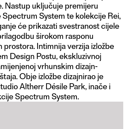
e. Nastup uključuje premijeru
e Spectrum System te kolekcije Rei,
ganje će prikazati svestranost cijele
u prilagodbu širokom rasponu
 prostora. Intimnija verzija izložbe
njem Design Postu, ekskluzivnoj
namijenjenoj vrhunskim dizajn-
aja. Obje izložbe dizajnirao je
tudio Altherr Désile Park, inače i
kcije Spectrum System.