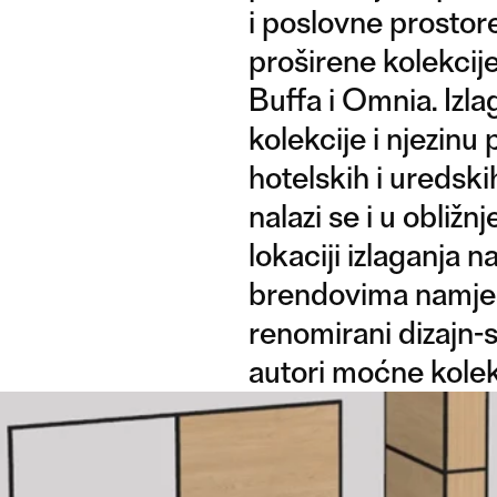
i poslovne prostor
proširene kolekcij
Buffa i Omnia. Izla
kolekcije i njezin
hotelskih i uredskih
nalazi se i u obliž
lokaciji izlaganja 
brendovima namješt
renomirani dizajn-s
autori moćne kole