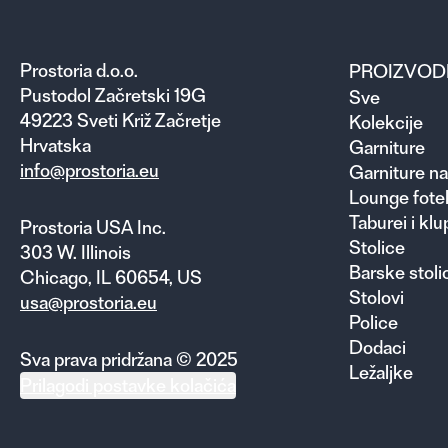
Prostoria d.o.o.
PROIZVOD
Pustodol Začretski 19G
Sve
49223 Sveti Križ Začretje
Kolekcije
Hrvatska
Garniture
info@prostoria.eu
Garniture na
Lounge fotel
Taburei i klu
Prostoria USA Inc.
Stolice
303 W. Illinois
Barske stoli
Chicago, IL 60654, US
Stolovi
usa@prostoria.eu
Police
Dodaci
Sva prava pridržana © 2025
Ležaljke
Prilagodi postavke kolačića