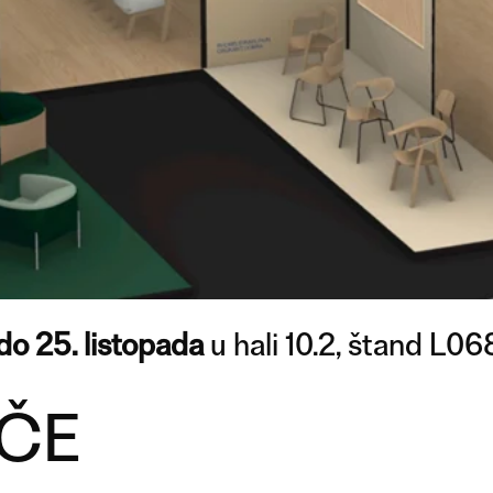
do 25. listopada
u hali 10.2, štand L06
IČE