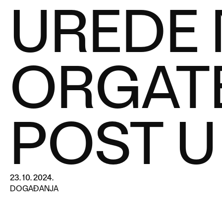
UREDE 
ORGATE
POST U
23. 10. 2024.
DOGAĐANJA