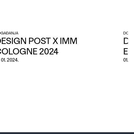
GAĐANJA
DOGA
ESIGN POST X IMM
DE
COLOGNE 2024
ED
. 01. 2024.
01. 0