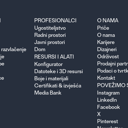
I
PROFESIONALCI
O NAMA
Ugosti­teljstvo
Priče
Radni prostori
O nama
Javni prostori
Karijere
 razvlačenje
Dom
Dizajneri
je
Održivost
RESURSI I ALATI
pe
Prodajni partn
Konfigurator
Podaci o tvrtk
Datoteke i 3D resursi
ce
Kontakt
Boje i materijali
POVEŽIMO 
Certifikati & izvješća
Media Bank
Instagram
LinkedIn
Facebook
X
Pinterest