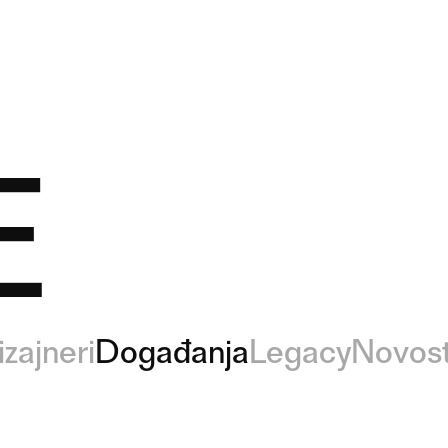
E
izajneri
Događanja
Legacy
Novost