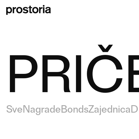
PRIČ
Sve
Nagrade
Bonds
Zajednica
D