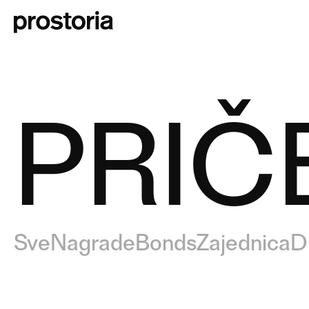
PRIČ
Sve
Nagrade
Bonds
Zajednica
D