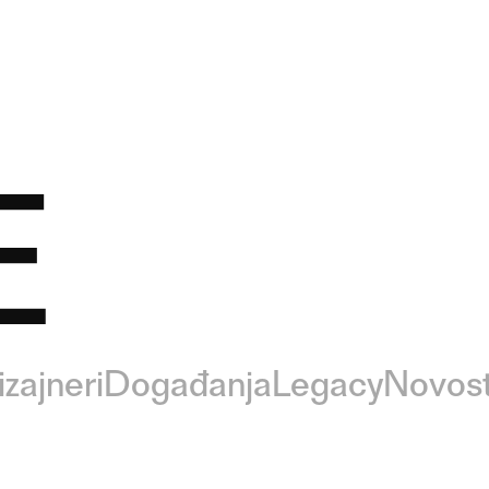
E
izajneri
Događanja
Legacy
Novost