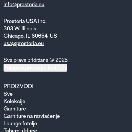
info@prostoria.eu
Prostoria USA Inc.
303 W. Illinois
Chicago, IL 60654, US
usa@prostoria.eu
Sva prava pridržana © 2025
Prilagodi postavke kolačića
PROIZVODI
Sve
Kolekcije
Garniture
Garniture na razvlačenje
Lounge fotelje
Taburei i klupe