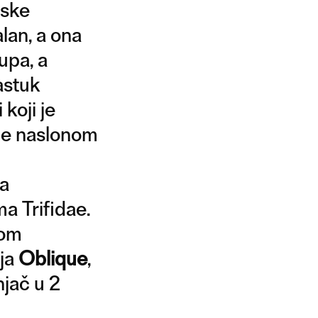
jske
lan, a ona
upa, a
astuk
koji je
je naslonom
na
ma Trifidae.
nom
ija
Oblique
,
njač u 2