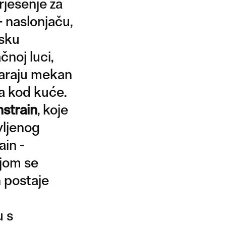
rješenje za
- naslonjaču,
nsku
čnoj luci,
tvaraju mekan
ma kod kuće.
strain
, koje
vljenog
ain -
ojom se
n postaje
u s