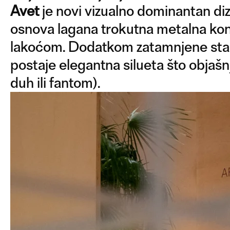
Avet
je novi vizualno dominantan diz
osnova lagana trokutna metalna konst
lakoćom. Dodatkom zatamnjene stakle
postaje elegantna silueta što objašnj
duh ili fantom).