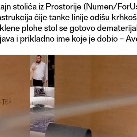
ajn stolića iz Prostorije (Numen/ForUs
rukcija čije tanke linije odišu krhkoš
ne plohe stol se gotovo dematerijali
ava i prikladno ime koje je dobio – Ave