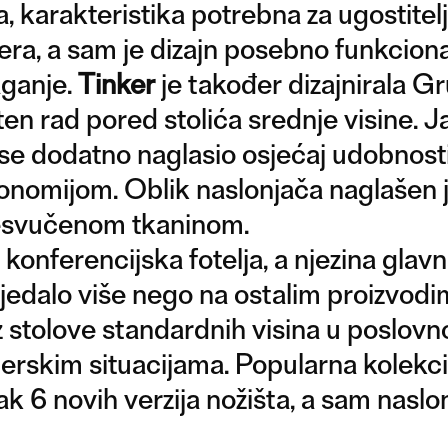
a, karakteristika potrebna za ugostitel
tera, a sam je dizajn posebno funkciona
aganje.
Tinker
je također dizajnirala Gr
n rad pored stolića srednje visine. J
se dodatno naglasio osjećaj udobnosti 
onomijom. Oblik naslonjača naglašen 
resvučenom tkaninom.
 konferencijska fotelja, a njezina glav
 sjedalo više nego na ostalim proizvodi
 stolove standardnih visina u poslov
ijerskim situacijama. Popularna kolekc
čak 6 novih verzija nožišta, a sam naslo