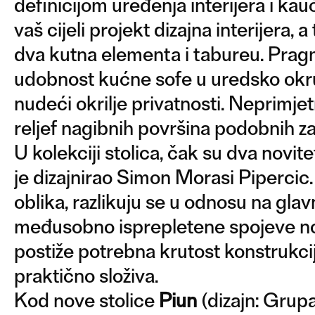
definicijom uređenja interijera i kau
vaš cijeli projekt dizajna interijera,
dva kutna elementa i tabureu. Prag
udobnost kućne sofe u uredsko okruže
nudeći okrilje privatnosti. Neprimje
reljef nagibnih površina podobnih za 
U kolekciji stolica, čak su dva novite
je dizajnirao Simon Morasi Pipercic
oblika, razlikuju se u odnosu na glavn
međusobno isprepletene spojeve nog
postiže potrebna krutost konstrukcij
praktično složiva.
Kod nove stolice
Piun
(dizajn: Grupa)