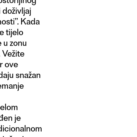
doživljaj
nosti”. Kada
 tijelo
e u zonu
 Vežite
r ove
 daju snažan
remanje
ijelom
đen je
adicionalnom