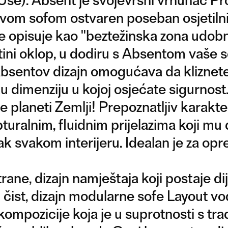
 ovom sofom ostvaren poseban osjetilni 
 se opisuje kao "beztežinska zona udob
tini oklop, u dodiru s Absentom vaše se
Absentov dizajn omogućava da kliznet
 dimenziju u kojoj osjećate sigurnost.
 planeti Zemlji! Prepoznatljiv karakte
pturalnim, fluidnim prijelazima koji mu
tak svakom interijeru. Idealan je za op
rane, dizajn namještaja koji postaje d
 čist, dizajn modularne sofe Layout vo
ompozicije koja je u suprotnosti s tr