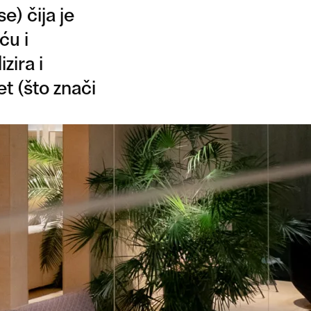
e) čija je
ću i
zira i
t (što znači