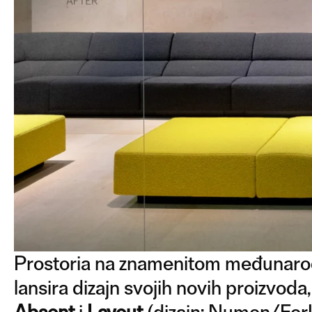
Prostoria na znamenitom međunaro
lansira dizajn svojih novih proizvod
Absent
i
Layout
(dizajn: Numen/ForU