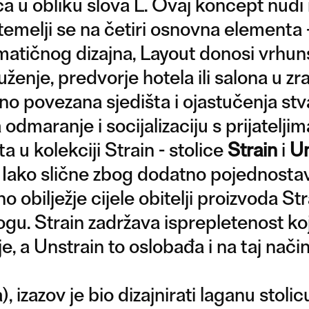
ča u obliku slova L. Ovaj koncept nudi 
 a temelji se na četiri osnovna elementa 
matičnog dizajna, Layout donosi vrhu
nje, predvorje hotela ili salona u zra
tno povezana sjedišta i ojastučenja s
odmaranje i socijalizaciju s prijatelji
ta u kolekciji Strain - stolice
Strain
i
Un
. Iako slične zbog dodatno pojednosta
o obilježje cijele obitelji proizvoda Str
u. Strain zadržava isprepletenost k
e, a Unstrain to oslobađa i na taj nači
, izazov je bio dizajnirati laganu stolic