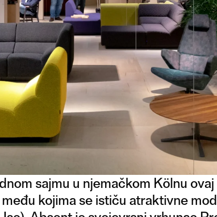
dnom sajmu u njemačkom Kölnu ovaj 
a, među kojima se ističu atraktivne mo
se). Absent je svojevrsni vrhunac Pro