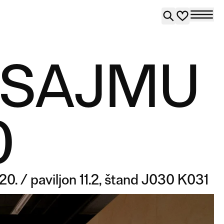
 SAJMU
0
2020. / paviljon 11.2, štand J030 K031