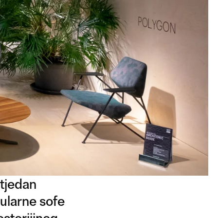
tjedan
dularne sofe
storijinog