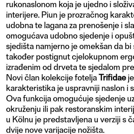
rukonaslonom koja je ujedno i složiv
interijere. Piun je prozračnog karak
udobna te lagana za prenošenje i sl
omogućava udobno sjedenje i opušte
sjedišta namjerno je omekšan da bi 
također postignut cjelokupnom erg
izrađenim od drveta te sjedalom p
Novi član kolekcije fotelja
Trifidae
je
karakteristika je uspravniji naslon i
Ova funkcija omogućuje sjedenje uz
okruženju ili pak restoranskim inter
u Kölnu je predstavljena u verziji s 
dvije nove varijacije nožišta.