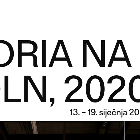
RIA NA
LN, 202
13. – 19. siječnja 