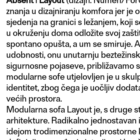
znanja u dizajniranju komfora jer je
sjedenja na granici s ležanjem, koji
u okruženju doma odložite svoj zašti
spontano opušta, a um se smiruje. 
udobnosti, onu unutarnju beztežinsku
sigurnosne pojaseve, približavamo se
modularne sofe utjelovljen je u skul
identitet, zbog čega je uočljiv doda
većih prostora.
Modularna sofa Layout je, s druge st
arhitekture. Radikalno jednostavan i
idejom trodimenzionalne prostorne k