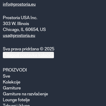
info@prostoria.eu
Prostoria USA Inc.
303 W. Illinois
Chicago, IL 60654, US
usa@prostoria.eu
Sva prava pridržana © 2025
Prilagodi postavke kolačića
PROIZVODI
Sve
Kolekcije
Garniture
Garniture na razvlačenje
Lounge fotelje
Taburei i klupe