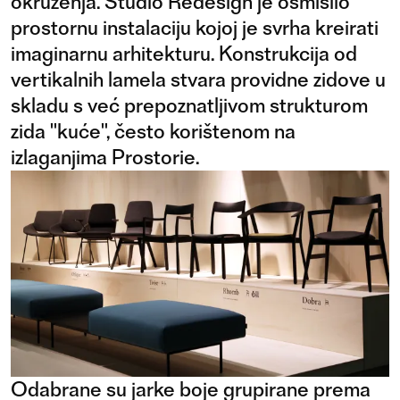
okruženja. Studio Redesign je osmislio
prostornu instalaciju kojoj je svrha kreirati
imaginarnu arhitekturu. Konstrukcija od
vertikalnih lamela stvara providne zidove u
skladu s već prepoznatljivom strukturom
zida "kuće", često korištenom na
izlaganjima Prostorie.
Odabrane su jarke boje grupirane prema