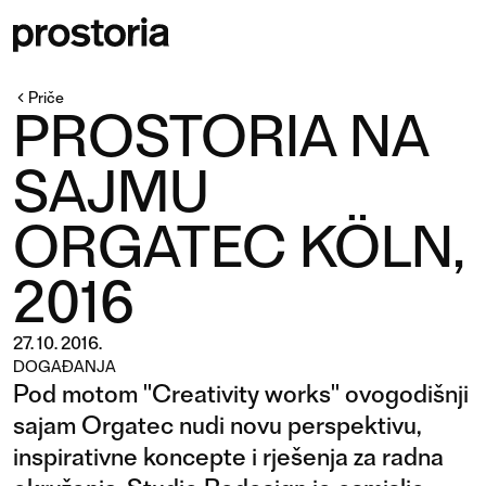
Priče
PROSTORIA NA
SAJMU
ORGATEC KÖLN,
2016
27. 10. 2016.
DOGAĐANJA
Pod motom "Creativity works" ovogodišnji
sajam Orgatec nudi novu perspektivu,
inspirativne koncepte i rješenja za radna