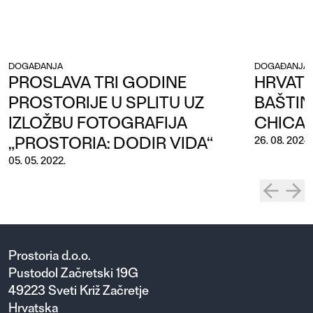
DOGAĐANJA
DOGAĐANJA,
PROSLAVA TRI GODINE
HRVATS
PROSTORIJE U SPLITU UZ
BAŠTIN
IZLOŽBU FOTOGRAFIJA
CHICA
„PROSTORIA: DODIR VIDA“
26. 08. 2024.
05. 05. 2022.
Prostoria d.o.o.
Pustodol Začretski 19G
49223 Sveti Križ Začretje
Hrvatska