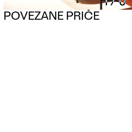
1
/
0
POVEZANE PRIČE