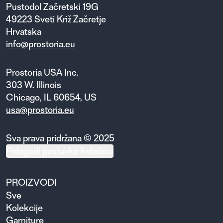
Pustodol Začretski 19G
49223 Sveti Križ Začretje
Hrvatska
info@prostoria.eu
Prostoria USA Inc.
303 W. Illinois
Chicago, IL 60654, US
usa@prostoria.eu
Sva prava pridržana © 2025
Prilagodi postavke kolačića
PROIZVODI
Sve
Kolekcije
Garniture