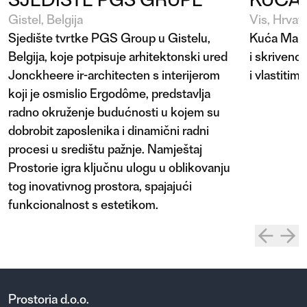
Gistel, Belgija
Vis, Hrvat
Sjedište tvrtke PGS Group u Gistelu,
Kuća Manu 
Belgija, koje potpisuje arhitektonski ured
i skriveno
Jonckheere ir-architecten s interijerom
i vlastiti
koji je osmislio Ergodôme, predstavlja
radno okruženje budućnosti u kojem su
dobrobit zaposlenika i dinamični radni
procesi u središtu pažnje. Namještaj
Prostorie igra ključnu ulogu u oblikovanju
tog inovativnog prostora, spajajući
funkcionalnost s estetikom.
Prostoria d.o.o.