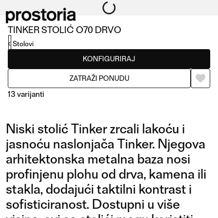
TINKER STOLIĆ O70 DRVO
Stolovi
KONFIGURIRAJ
ZATRAŽI PONUDU
13 varijanti
Niski stolić Tinker zrcali lakoću i
jasnoću naslonjača Tinker. Njegova
arhitektonska metalna baza nosi
profinjenu plohu od drva, kamena ili
STOLIĆ O70 DRVO
STOLIĆ 50X50 DRVO
stakla, dodajući taktilni kontrast i
sofisticiranost. Dostupni u više