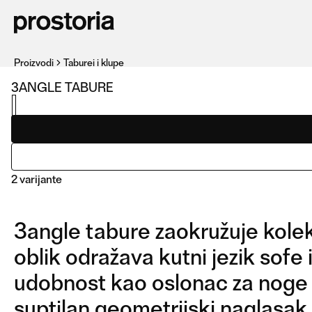
Proizvodi
Taburei i klupe
3ANGLE TABURE
2 varijante
3angle tabure zaokružuje kolek
oblik odražava kutni jezik sof
udobnost kao oslonac za noge il
suptilan geometrijski naglasak 
TABURE
KOMPOZICIJA 01