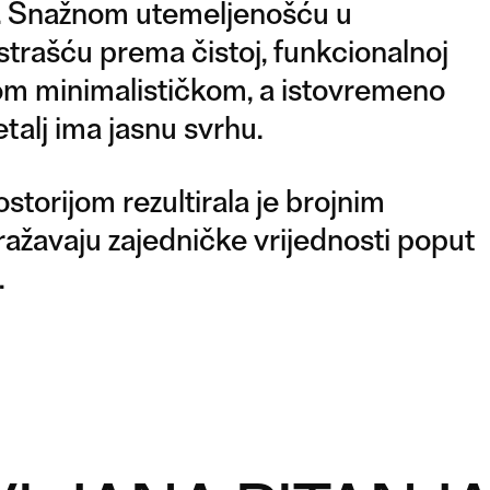
a. Snažnom utemeljenošću u
strašću prema čistoj, funkcionalnoj
vom minimalističkom, a istovremeno
talj ima jasnu svrhu.
torijom rezultirala je brojnim
ražavaju zajedničke vrijednosti poput
.