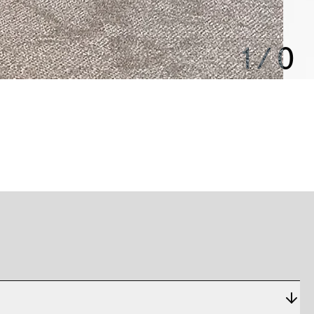
1
/
0