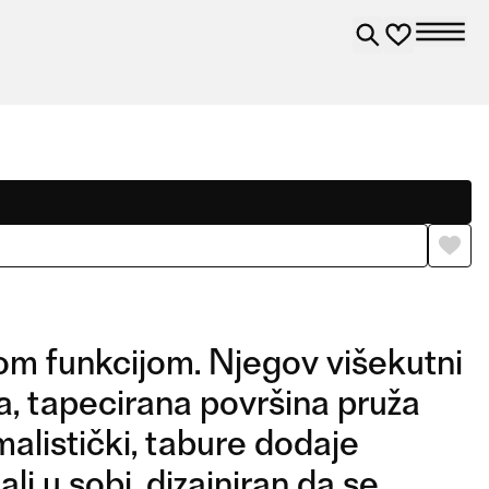
nom funkcijom. Njegov višekutni
a, tapecirana površina pruža
malistički, tabure dodaje
j u sobi, dizajniran da se