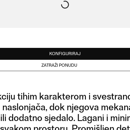
KONFIGURIRAJ
ZATRAŽI PONUDU
ciju tihim karakterom i svestra
e i naslonjača, dok njegova mekan
i dodatno sjedalo. Lagani i mini
svakom prostoru. Promišljen detal